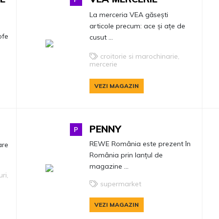
La merceria VEA găsești
e
articole precum: ace și ațe de
ofe
cusut ...
croitorie si marochinarie,
mercerie
VEZI MAGAZIN
PENNY
P
REWE România este prezent în
are
România prin lanțul de
magazine ...
ri,
supermarket
VEZI MAGAZIN