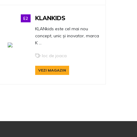
KLANKIDS
E2
KLANkids este cel mai nou
concept, unic și inovator, marca
K ...
loc de joaca
VEZI MAGAZIN