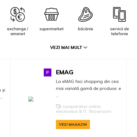
exchange /
supermarket
băcănie
servicii de
amanet
telefonie
VEZI MAI MULT
modă femei
sex shop
restaurant
EMAG
tabacherie
P
La eMAG faci shopping din cea
mai variată gamă de produse: e
 și
...
..
servicii utilități
cumparaturi online,
electronice & IT, Showroom
VEZI MAGAZIN