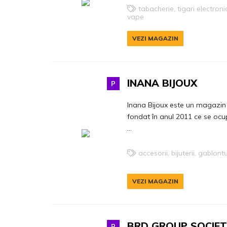
tabacherie, tigari electroni
vape
VEZI MAGAZIN
INANA BIJOUX
P
Inana Bijoux este un magazin
fondat în anul 2011 ce se oc
...
accesorii, bijuterii, gablontu
VEZI MAGAZIN
BRD GROUP SOCIET
P