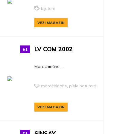
bijuterii
VEZI MAGAZIN
LV COM 2002
E1
Marochinărie ...
marochinarie, piele naturala
VEZI MAGAZIN
SINSAY
E1