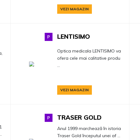
VEZI MAGAZIN
LENTISIMO
P
Optica medicala LENTISIMO va
a,
ofera cele mai calitative produ
...
VEZI MAGAZIN
TRASER GOLD
P
1
Anul 1999 marchează în istoria
..
Traser Gold începutul unei af ...