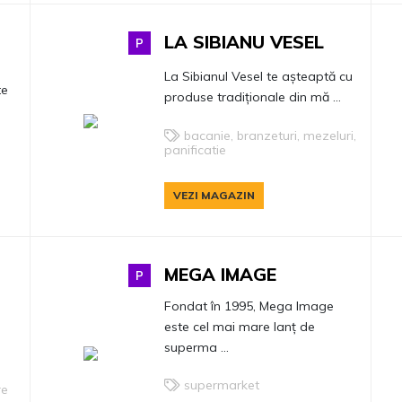
LA SIBIANU VESEL
P
La Sibianul Vesel te așteaptă cu
te
produse tradiționale din mă ...
bacanie, branzeturi, mezeluri,
panificatie
VEZI MAGAZIN
MEGA IMAGE
P
Fondat în 1995, Mega Image
este cel mai mare lanț de
superma ...
supermarket
re