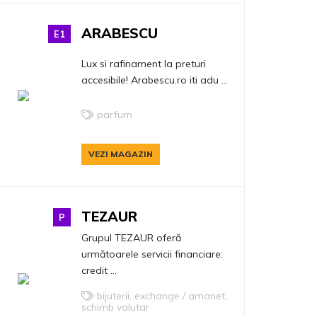
ARABESCU
E1
Lux si rafinament la preturi
accesibile! Arabescu.ro iti adu ...
parfum
VEZI MAGAZIN
TEZAUR
P
Grupul TEZAUR oferă
următoarele servicii financiare:
credit ...
bijuterii, exchange / amanet,
schimb valutar