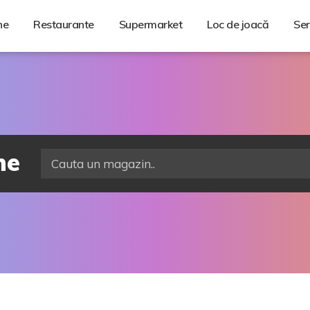
ne
Restaurante
Supermarket
Loc de joacă
Ser
ne