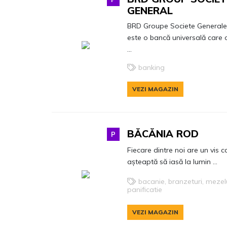
GENERAL
BRD Groupe Societe General
este o bancă universală care 
...
banking
VEZI MAGAZIN
BĂCĂNIA ROD
P
Fiecare dintre noi are un vis c
așteaptă să iasă la lumin ...
bacanie, branzeturi, mezelu
panificatie
VEZI MAGAZIN