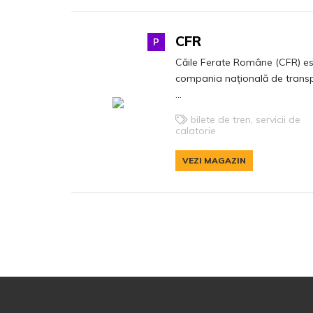
CFR
P
Căile Ferate Române (CFR) e
compania națională de trans
...
bilete de tren, servicii de
calatorie
VEZI MAGAZIN