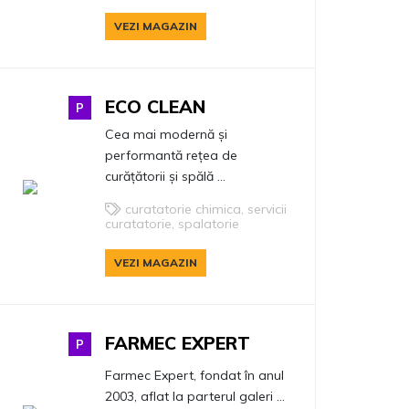
VEZI MAGAZIN
ECO CLEAN
P
Cea mai modernă și
performantă rețea de
curățătorii și spălă ...
curatatorie chimica, servicii
curatatorie, spalatorie
VEZI MAGAZIN
FARMEC EXPERT
P
Farmec Expert, fondat în anul
2003, aflat la parterul galeri ...