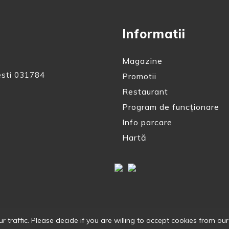
Informatii
Magazine
esti 031784
Promotii
Restaurant
Program de funcționare
Info parcare
Hartă
traffic. Please decide if you are willing to accept cookies from our
© 2026 galeriileTITAN. Built by
CodeForge