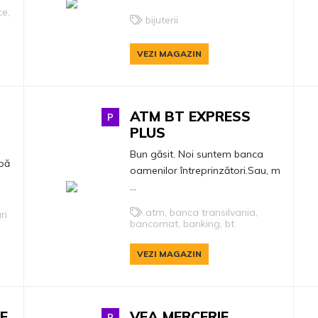
ce,
bijuterii
VEZI MAGAZIN
ATM BT EXPRESS
P
PLUS
Bun găsit. Noi suntem banca
upă
oamenilor întreprinzători.Sau, m
...
atm, banca transilvania,
ri
bancomat, banking, bt
VEZI MAGAZIN
E
VEA MERCERIE
P