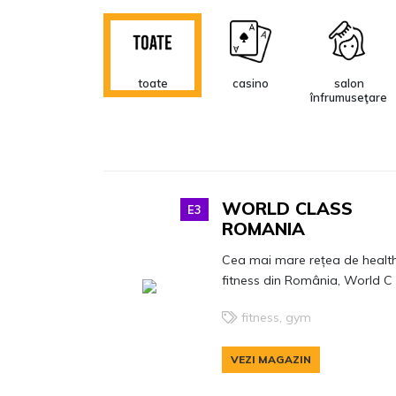
toate
casino
salon
înfrumuseţare
WORLD CLASS
cosmetice și
bijuterii
electronice &
E3
parfumerie
IT
ROMANIA
Cea mai mare rețea de health
fitness din România, World C .
banking și
croitorie și
decoraţiuni
fitness, gym
creditare
marochinărie
VEZI MAGAZIN