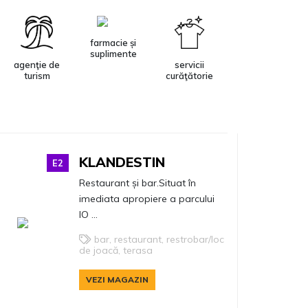
farmacie și
suplimente
agenţie de
servicii
turism
curăţătorie
loc de joacă
cărți, papetărie
sală de fitness
și jucării
KLANDESTIN
E2
Restaurant și bar.Situat în
imediata apropiere a parcului
IO ...
bar, restaurant, restrobar/loc
de joacă, terasa
VEZI MAGAZIN