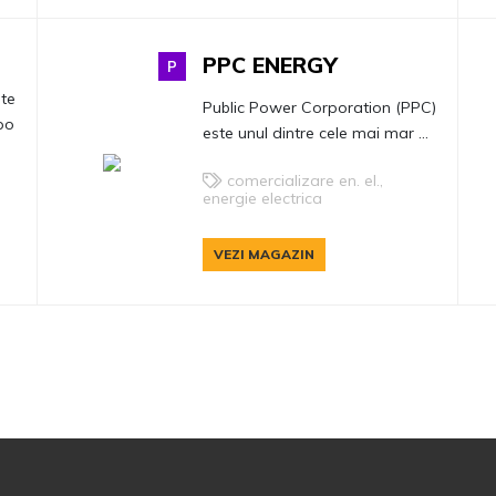
PPC ENERGY
P
ste
Public Power Corporation (PPC)
po
este unul dintre cele mai mar ...
comercializare en. el.,
energie electrica
VEZI MAGAZIN