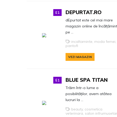
DEPURTAT.RO
E1
dEpurtat este cel mai mare
magazin online de încălțămin
pe ...
incaltaminte, moda femei,
pantofi
VEZI MAGAZIN
BLUE SPA TITAN
E1
Trăim într-o lume a
posibilităților, avem atâtea
lucruri la ...
beauty, cosmetica
veterinara, salon infrumuseta