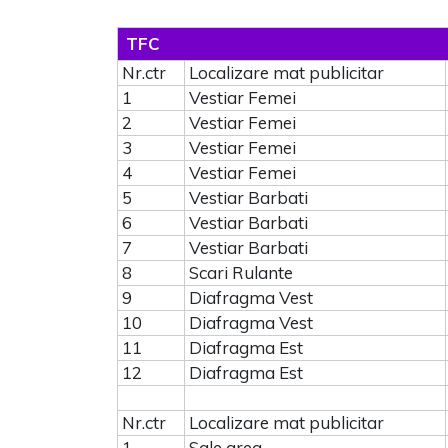
TFC
Nr.ctr
Localizare mat publicitar
1
Vestiar Femei
2
Vestiar Femei
3
Vestiar Femei
4
Vestiar Femei
5
Vestiar Barbati
6
Vestiar Barbati
7
Vestiar Barbati
8
Scari Rulante
9
Diafragma Vest
10
Diafragma Vest
11
Diafragma Est
12
Diafragma Est
Nr.ctr
Localizare mat publicitar
1
Sale area