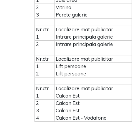
2
Vitrina
3
Perete galerie
Nr.ctr
Localizare mat publicitar
1
Intrare principala galerie
2
Intrare principala galerie
Nr.ctr
Localizare mat publicitar
1
Lift persoane
2
Lift persoane
Nr.ctr
Localizare mat publicitar
1
Calcan Est
2
Calcan Est
3
Calcan Est
4
Calcan Est - Vodafone