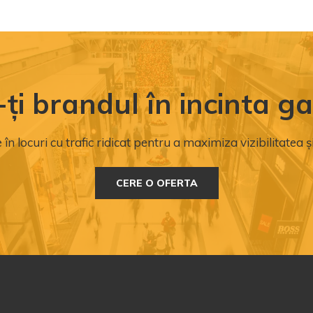
i brandul în incinta gal
în locuri cu trafic ridicat pentru a maximiza vizibilitatea ș
CERE O OFERTA