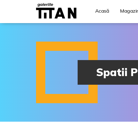
Acasă
Magazi
Spatii P