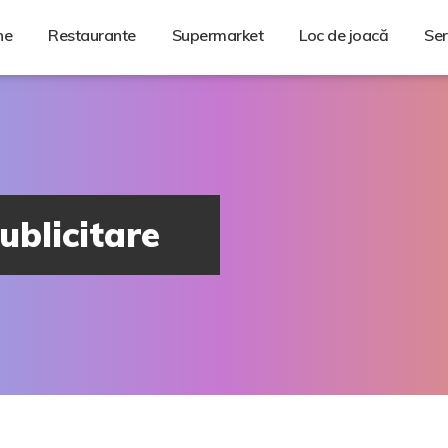
ne
Restaurante
Supermarket
Loc de joacă
Ser
ublicitare