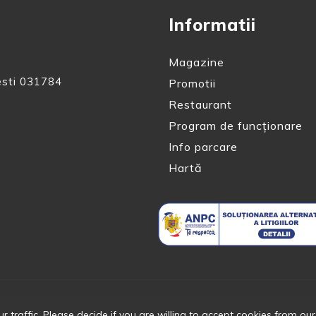
Informatii
Magazine
esti 031784
Promotii
Restaurant
Program de funcționare
Info parcare
Hartă
traffic. Please decide if you are willing to accept cookies from our