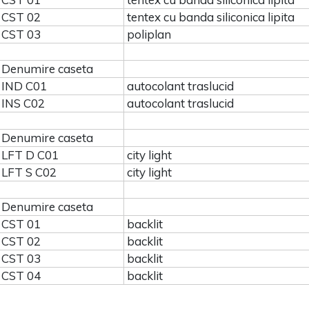
CST 02
tentex cu banda siliconica lipita
CST 03
poliplan
Denumire caseta
IND C01
autocolant traslucid
INS C02
autocolant traslucid
Denumire caseta
LFT D C01
city light
LFT S C02
city light
Denumire caseta
CST 01
backlit
CST 02
backlit
CST 03
backlit
CST 04
backlit