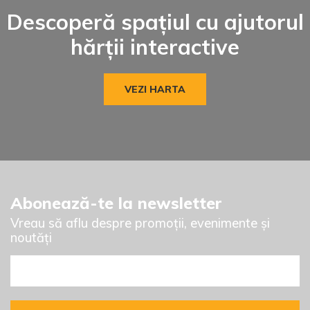
Descoperă spațiul cu ajutorul
hărții interactive
VEZI HARTA
Abonează-te la newsletter
Vreau să aflu despre promoții, evenimente și
noutăți